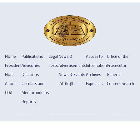
Home
Publications
Legal
News &
Access to
Office of the
President
Advisories
Texts
Advertisements
Information
Prosecutor
Note
Decisions
News & Events
Archives
General
Content Search
Expenses
الإعلانات
Circulars and
About
COA
Memorandums
Reports
Copyright © 2026 ديوان المحاسبة
Footer
Privacy Policy