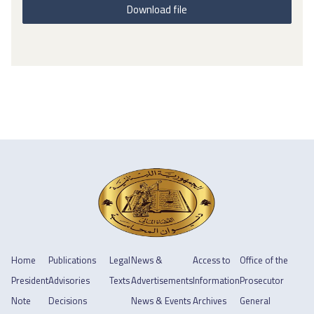
Download file
Home
Publications
Legal
News &
Access to
Office of the
President
Advisories
Texts
Advertisements
Information
Prosecutor
Note
Decisions
News & Events
Archives
General