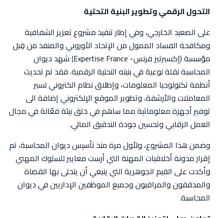
التحول الرقمي وتطوير البنية التحتية
على الصعيد الخارجي، وفي إطار تنفيذ مشروع تعزيز الشفافية
ومكافحة الفساد الممول من الإتحاد الأوروبي والمنفذ من قِبل
مؤسسة (إكسبرتيز فرنس- Expertise France) شهد ديوان
المحاسبة نقلة نوعية في بنيته التحتية الرقمية. فقد تم تحديث
أنظمة تكنولوجيا المعلومات، وإطلاق نظام الكتروني لسير
المعاملات والأرشفة، وتطوير الموقع الإلكتروني إضافة الى
توفير أجهزة معلوماتية مما ساهم في خلق بيئة فعّالة في مجال
العمل الرقابي وتحسين جودة التدقيق المالي.
وضمن هذا المشروع، ولأول مرة منذ تأسيس ديوان المحاسبة، تم
إقرار مدونة أخلاقيات المهنة التي أرست معايير للسلوك المهني
وأكدت على القيم الجوهرية التي ينبغي أن يتحلى بها القضاة
والمدققون والمراقبون وجميع الموظفين الإداريين في ديوان
المحاسبة.