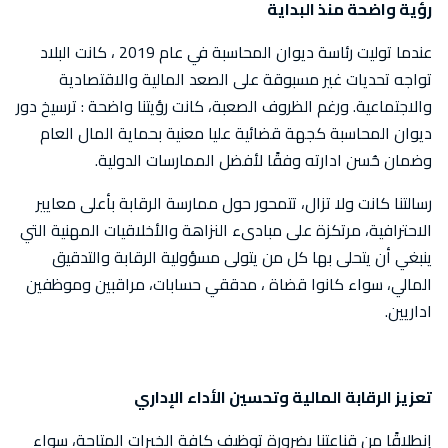
رؤية واضحة منذ البداية
عندما توليت رئاسة ديوان المحاسبة في عام 2019 ، كانت البلاد
تواجه تحديات غير مسبوقة على الصعد المالية والاقتصادية
والاجتماعية. ورغم الظروف الصعبة، كانت رؤيتنا واضحة : ترسيخ دور
ديوان المحاسبة كجهة قضائية عليا معنية بحماية المال العام
وضمان حُسن ادارته وفقًا لأفضل الممارسات الدولية.
رسالتنا كانت ولا تزال، تتمحور حول ممارسة الرقابة بأعلى معايير
الاحترافية، مرتكزة على مبادىء النزاهة والأخلاقيات المهنية التي
ينبغي أن يتحلى بها كل من يتولى مسؤولية الرقابة والتدقيق
المالي، سواء كانوا قضاة ، مدققي حسابات، مراقبين وموظفين
اداريين.
تعزيز الرقابة المالية وتحسين الأداء الإداري
إنطلاقًا من قناعتنا بضرورة توظيف كافة الخبرات المتاحة، سواء