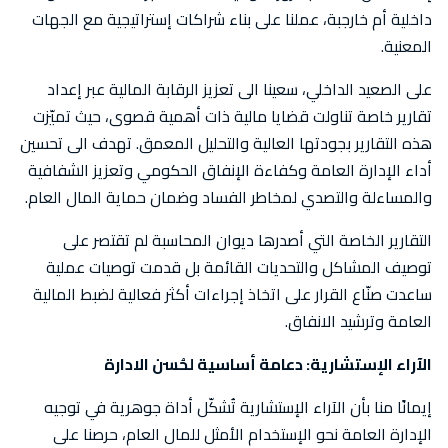
داخلية أم خارجبة، عملنا على بناء شراكات إستراتيجية مع الجهات
المعنية.
على الصعيد الداخلي، سعينا الى تعزيز الرقابة المالية عبر إعداد
تقارير خاصة تناولت قضايا مالية ذات أهمية قصوى، حيث تميّزت
هذه التقارير بجودتها العالية والتحليل المعمق. تهدف الى تحسين
أداء الإدارة العامة وكفاءة الإنفاق الحكومي وتعزيز الشفافية
والمساءلة والتصدي لمخاطر الفساد وضمان حماية المال العام.
التقارير الخاصة التي أصدرها ديوان المحاسبة لم تقتصر على
توصيف المشاكل والتحديات القائمة بل قدمت توصيات عملية
ساعدت صنّاع القرار على اتخاذ إجراءات أكثر فعالية لضبط المالية
العامة وترشيد الانفاق.
الآراء الإستشارية: دعامة أساسية لحُسن الادارة
إيمانًا منا بأن الآراء الإستشارية تُشكّل أداة جوهرية في توجيه
الإدارة العامة نحو الإستخدام الأمثل للمال العام، حرصنا على