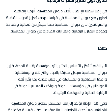
تعاون دولي لتعزيز القدرات الرقابية
في إطار سعينا للإرتقاء بأداء ديوان المحاسبة، أبرمنا إتفاقية
تعاون مع ديوان المحاسبة في فرنسا بهدف تعزيز قدرات القضاة
والموظفين لدى ديوان المحاسبة مما سيعزّز من فعالية وكفاءة
وجودة التقارير الرقابية والقرارات الصادرة عن ديوان المحاسبة.
ختامًا
لأن القيم تُشكل الأساس المتين لأي مؤسسة رقابية ناجحة، فإن
ديوان المحاسبة سيظل ملتزمًا بالحياد والنزاهة والإستقلالية،
واضعًا الشفافية والمساءلة في صلب عمله بما يعّزز ثقة
المواطنين في مؤسسات الدولة ويواكب المعايير الدولية في
الرقابة المالية والحوكمة الرشيدة.
وفي هذا الإطار نؤكد إلتزامنا المستمر بتطوير ديوان المحاسبة
ليتماشى مع أحدث التطورات العالمية بما يكفل فعالية وكفاءة