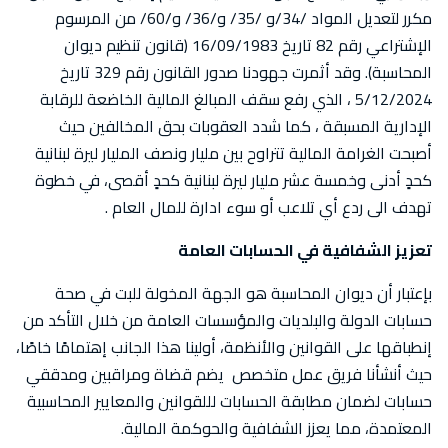
مكرر لتعديل المواد /34/و /35/ و/36/ و/60/ من المرسوم
الإشتراعي رقم 82 تاريخ 16/09/1983 (قانون تنظيم ديوان
المحاسبة). وقد أثمرت جهودنا صدور القانون رقم 329 تاريخ
5/12/2024 ، الذي رفع سقف المبالغ المالية الخاضعة للرقابة
الإدارية المسبقة ، كما شدد العقوبات بحق المخالفين حيث
أصبحت الغرامة المالية تتراوح بين مليار ونصف المليار ليرة لبنانية
كحدٍ أدنى وخمسة عشر مليار ليرة لبنانية كحدٍ أقصى، في خطوة
تهدف الى ردع أي تلاعب أو سوء ادارة للمال العام .
تعزيز الشفافية في الحسابات العامة
بإعتبار أن ديوان المحاسبة هو الجهة المخولة للبت في صحة
حسابات الدولة والبلديات والمؤسسات العامة من خلال التأكد من
إنطباقها على القوانين والأنظمة، أولينا هذا الجانب إهتمامًا خاصًا،
حيث أنشأنا فريق عمل متخصص يضم قضاة ومراقبين ومدققي
حسابات لضمان مطابقة الحسابات لللقوانين والمعايير المحاسبية
المعتمدة، مما يعزز الشفافية والحوكمة المالية.