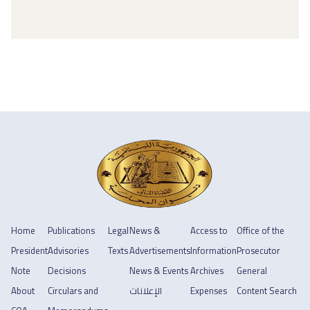
Home
Publications
Legal
News &
Access to
Office of the
President
Advisories
Texts
Advertisements
Information
Prosecutor
Note
Decisions
News & Events
Archives
General
About
Circulars and
الإعلانات
Expenses
Content Search