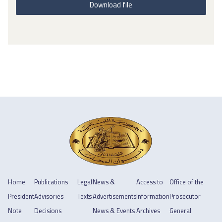
Download file
Home
Publications
Legal
News &
Access to
Office of the
President
Advisories
Texts
Advertisements
Information
Prosecutor
Note
Decisions
News & Events
Archives
General