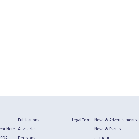
Publications
Legal Texts
News & Advertisements
ent Note
Advisories
News & Events
 COA
Decisions
الإعلانات