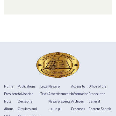
Home
Publications
Legal
News &
Access to
Office of the
President
Advisories
Texts
Advertisements
Information
Prosecutor
Note
Decisions
News & Events
Archives
General
About
Circulars and
الإعلانات
Expenses
Content Search