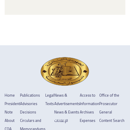
Home
Publications
Legal
News &
Access to
Office of the
President
Advisories
Texts
Advertisements
Information
Prosecutor
Note
Decisions
News & Events
Archives
General
About
Circulars and
الإعلانات
Expenses
Content Search
COA
Memorandums