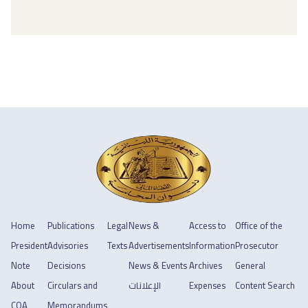
Home
Publications
Legal
News &
Access to
Office of the
President
Advisories
Texts
Advertisements
Information
Prosecutor
Note
Decisions
News & Events
Archives
General
About
Circulars and
الإعلانات
Expenses
Content Search
COA
Memorandums