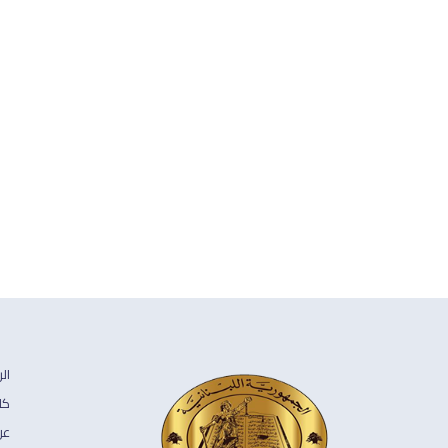
ال
كل
عن