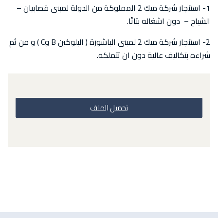
1- استئجار شركة ميك 2 المملوكة من الدولة لمبنى قصابيان –
الشياح – دون اشغاله بتاتًا.
2- استئجار شركة ميك 2 لمبنى الباشورة ( البلوكين B وC ) و من ثم
شراءه بتكاليف عالية دون ان تتملكه.
تحميل الملف