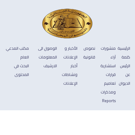
الرئيسية
منشورات
نصوص
الأخبار و
الوصول الى
مكتب المدعي
كلمة
آراء
قانونية
الإعلانات
المعلومات
العام
الرئيس
استشارية
أخبار
الارشيف
البحث في
عن
قرارات
ونشاطات
المحتوى
الديوان
تعاميم
الإعلانات
ومذكرات
Reports
جميع الحقوق محفوظة © 2026 ديوان المحاسبة
Footer
سياسة الخصوصية