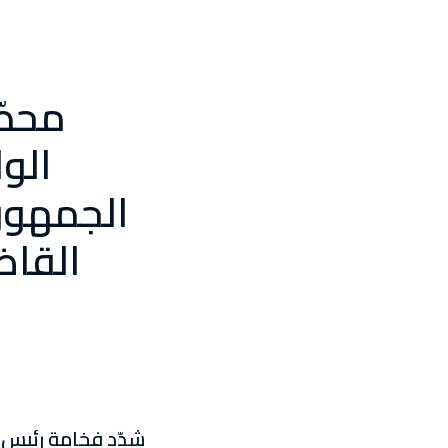
محطّ
الجمهوري
القاض
شدّد فخامة رئيس ا