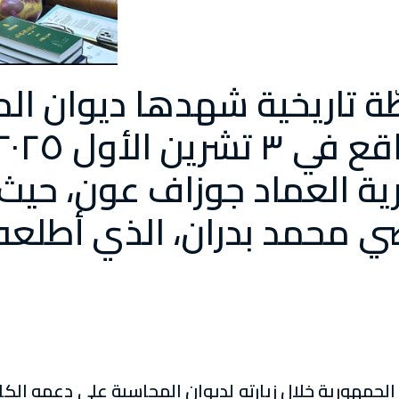
ة تاريخية شهدها ديوان الم
ة العماد جوزاف عون، حيث إ
ي محمد بدران، الذي أطلعه
لجمهورية خلال زيارته لديوان المحاسبة على دعمه الك