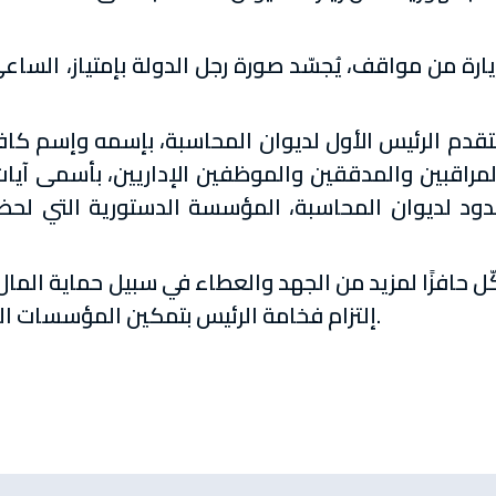
ارة من مواقف، يُجسّد صورة رجل الدولة بإمتياز، السا
يتقدم الرئيس الأول لديوان المحاسبة، بإسمه وإسم ك
راقبين والمدققين والموظفين الإداريين، بأسمى آيات 
دود لديوان المحاسبة، المؤسسة الدستورية التي لحظها
ّل حافزًا لمزيد من الجهد والعطاء في سبيل حماية الم
إلتزام فخامة الرئيس بتمكين المؤسسات الدستورية وتعزيز دورها الحيوي في الدولة.