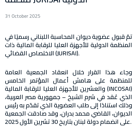
31 October 2025
تمّ قبول عضوية ديوان المحاسبة اللبناني رسميًا في
المنظمة الدولية للأجهزة العليا للرقابة المالية ذات
الاختصاص القضائي (JURISAI).
وجاء هذا القرار خلال انعقاد الجمعية العامة
للمنظمة على هامش أعمال المؤتمر الخامس
والعشرين للأجهزة العليا للرقابة المالية (INCOSAI)
الذي عُقد في شرم الشيخ – جمهورية مصر العربية،
وذلك استنادًا إلى طلب العضوية الذي تقدّم به رئيس
الديوان، القاضي محمد بدران، وقد صادقت الجمعية
على انضمام دولة لبنان بتاريخ 30 تشرين الأول 2025.