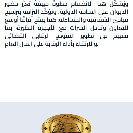
ويُشكّل هذا الانضمام خطوةً مهمّةً تعزّز حضور
الديوان على الساحة الدولية، وتؤكّد التزامه بترسيخ
مبادئ الشفافية والمساءلة. كما يفتح آفاقًا أوسع
للتعاون وتبادل الخبرات مع الأجهزة النظيرة، بما
يسهم في تطوير النموذج الرقابي القضائي
والارتقاء بأداء الرقابة على المال العام.