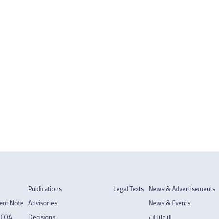
Publications
Legal Texts
News & Advertisements
ent Note
Advisories
News & Events
 COA
Decisions
الإعلانات