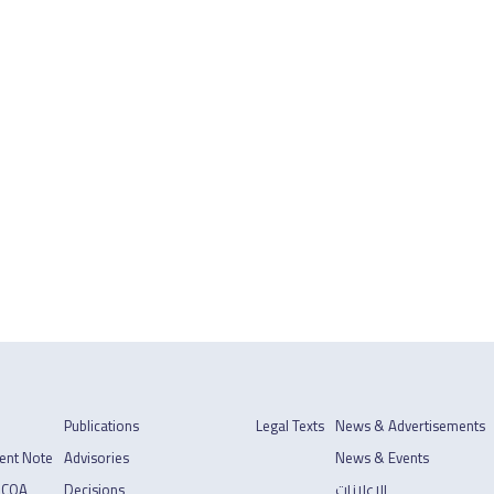
Publications
Legal Texts
News & Advertisements
ent Note
Advisories
News & Events
 COA
Decisions
الإعلانات