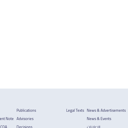
Publications
Legal Texts
News & Advertisements
ent Note
Advisories
News & Events
 COA
Decisions
الإعلانات