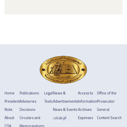
Home
Publications
Legal
News &
Access to
Office of the
President
Advisories
Texts
Advertisements
Information
Prosecutor
Note
Decisions
News & Events
Archives
General
About
Circulars and
الإعلانات
Expenses
Content Search
COA
Memorandums