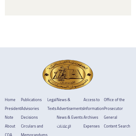
Home
Publications
Legal
News &
Access to
Office of the
President
Advisories
Texts
Advertisements
Information
Prosecutor
Note
Decisions
News & Events
Archives
General
About
Circulars and
الإعلانات
Expenses
Content Search
COA
Memorandums