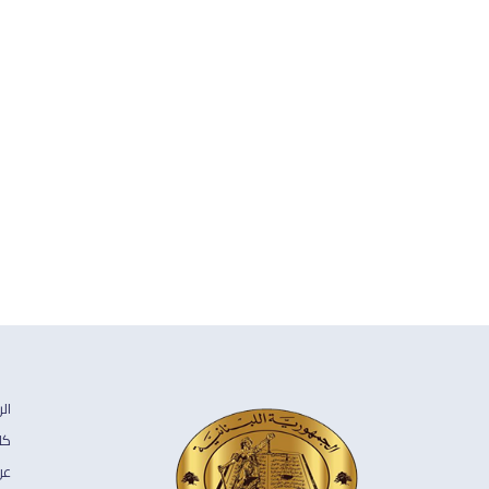
ال
كل
عن